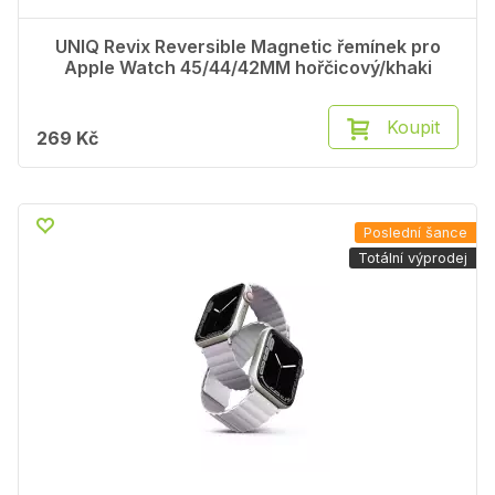
UNIQ Revix Reversible Magnetic řemínek pro
Apple Watch 45/44/42MM hořčicový/khaki
Koupit
269 Kč
Poslední šance
Totální výprodej