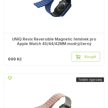
UNIQ Revix Reversible Magnetic řemínek pro
Apple Watch 45/44/42MM modrý/černý
Koupit
699 Kč
Totální výprodej