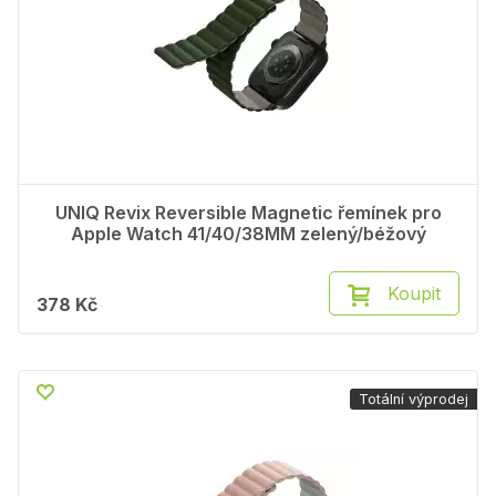
UNIQ Revix Reversible Magnetic řemínek pro
Apple Watch 41/40/38MM zelený/béžový
Koupit
378 Kč
Totální výprodej