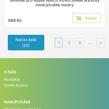
řemínek pro Apple Watch 41/40/38MM arkticky
modrý/světle modrý
Koupit
568 Kč
Načíst další
1
2
3
…
>
(20)
O NÁS
Kontakty
Volné pozice
NAKUPOVÁNÍ