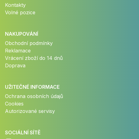
Kontakty
Volné pozice
NAKUPOVÁNÍ
Obchodní podmínky
Reklamace
Vrácení zboží do 14 dnů
Doprava
UŽITEČNÉ INFORMACE
Ochrana osobních údajů
Cookies
Autorizované servisy
SOCIÁLNÍ SÍTĚ