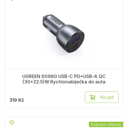
UGREEN 60980 USB-C PD+USB-A QC
(30+22.5)W Rychlonabíječka do auta
Koupit
319 Kč
Doprava zdarma