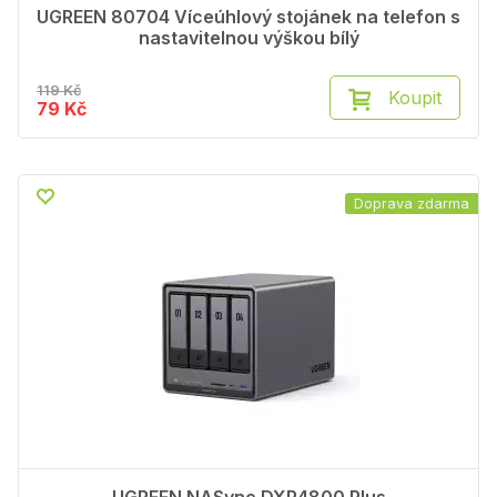
UGREEN 80704 Víceúhlový stojánek na telefon s
nastavitelnou výškou bílý
119 Kč
Koupit
79 Kč
Doprava zdarma