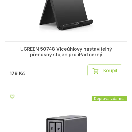
UGREEN 50748 Víceúhlový nastavitelný
přenosný stojan pro iPad černý
Koupit
179 Kč
Doprava zdarma