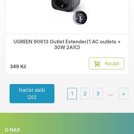
UGREEN 90613 Outlet Extender(1 AC outlets +
30W 2A1C)
Koupit
349 Kč
Načíst další
1
2
3
…
>
(20)
O NÁS