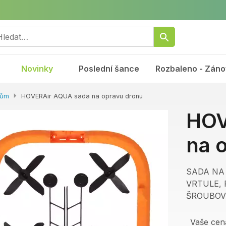
Novinky
Poslední šance
Rozbaleno - Záno
nům
HOVERAir AQUA sada na opravu dronu
HOV
na 
SADA NA
VRTULE,
ŠROUBO
Vaše cen