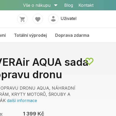
Vše o nákupu
Blog
Kontakt
Uživatel
vní
Totální výprodej
Doprava zdarma
ERAir AQUA sada
opravu dronu
 OPRAVU DRONU AQUA, NÁHRADNÍ
 RÁM, KRYTY MOTORŮ, ŠROUBY A
VÁK
další informace
1 399 Kč
a: