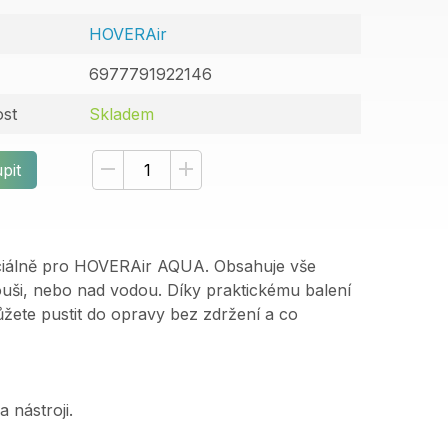
HOVERAir
6977791922146
st
Skladem
pit
eciálně pro HOVERAir AQUA. Obsahuje vše
ouši, nebo nad vodou. Díky praktickému balení
ůžete pustit do opravy bez zdržení a co
 nástroji.