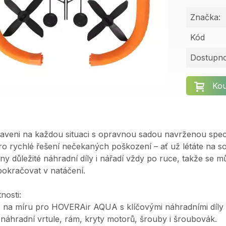
Značka:
Kód
Dostupno
Kou
raveni na každou situaci s opravnou sadou navrženou sp
ro rychlé řešení nečekaných poškození – ať už létáte na s
y důležité náhradní díly i nářadí vždy po ruce, takže se m
 pokračovat v natáčení.
nosti:
 na míru pro HOVERAir AQUA s klíčovými náhradními díly a
náhradní vrtule, rám, kryty motorů, šrouby i šroubovák.