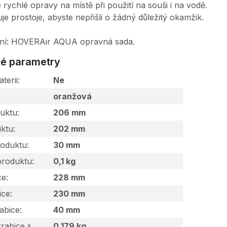
rychlé opravy na místě při použití na souši i na vodě.
uje prostoje, abyste nepřišli o žádný důležitý okamžik.
ní: HOVERAir AQUA opravná sada.
é parametry
terii
Ne
oranžová
uktu
206 mm
uktu
202 mm
roduktu
30 mm
produktu
0,1 kg
ce
228 mm
ice
230 mm
abice
40 mm
rabice s
0,179 kg