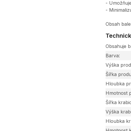
- Umožňuje 
- Minimaliz
Obsah bale
Technick
Obsahuje ba
Barva
Výška prod
Šířka prod
Hloubka p
Hmotnost 
Šířka krabi
Výška krab
Hloubka kr
Hmotnost k