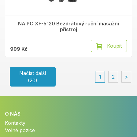
NAIPO XF-5120 Bezdrátový ruční masážní
přístroj
Koupit
999 Kč
Načíst další
1
2
>
(20)
O NÁS
Kontakty
Volné pozice