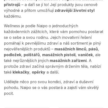
přístrojů
– a daří se jí to! Její produkty jsou cenově
výhodné a přitom umožňují
zdravější životní styl
každému.
Wellness je podle Naipo o jednoduchých
každodenních zážitcích, které vám pomohou postarat
se o sebe a svou rodinu. Jejich inovativní řešení
pomáhají k pevnějšímu zdraví a náš sortiment je plný
nejověřenějších produktů –
masážních límců
,
pásů
,
podložek
,
polštářů
,
masážních pistolí
,
vaniček
, ale
také nejrůznějších jiných
masážních zařízení
. A
protože zdraví začíná správným držením těla, nabízí
také
klekačky
,
opěrky
a další.
Udělejte něco pro svou kondici, zdraví a duševní
pohodu. Naipo se o vás postará a zajistí vám skvělý
pocit.