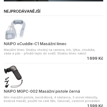
NEJPRODÁVANĚJŠÍ
NAIPO oCuddle-C1 Masážní límec
Masážní límec Shiatsu vhodný na ramena, krk, lýtka, chodidla,
záda a pás - přináší teplo do svalů. Shiatsu límec nabízí
nastavitelné popruhy s patentovanou technologii, 8 hloubkových
1 699 Kč
masážních uzlů a 3 rychlostní stupně. Materiál: prodyšná a odolná
tkanina, tichý provoz, praktická přepravní taška.
NAIPO MGPC-002 Masážní pistole černá
Mini masážní pistole, bezdrátová, 4 nástavce, 5 úrovní intenzity,
bodová masáž, použití na celé tělo, časovač, cestovní provedení
1 599 Kč