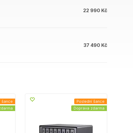
22 990 Kč
37 490 Kč
í šance
Poslední šance
zdarma
Doprava zdarma