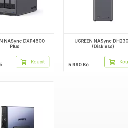
N NASync DXP4800
UGREEN NASync DH23
Plus
(Diskless)
Koupit
Kou
č
5 990 Kč