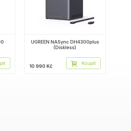
00
UGREEN NASync DH4300plus
(Diskless)
pit
Koupit
10 990 Kč