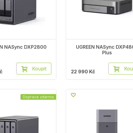
N NASync DXP2800
UGREEN NASync DXP48
Plus
Koupit
Kou
č
22 990 Kč
Doprava zdarma