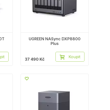
0T
UGREEN NASync DXP8800
Plus
pit
Koupit
37 490 Kč