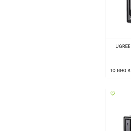
UGREE
10 690 K