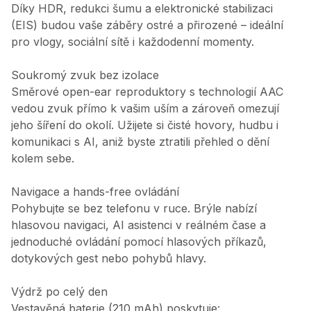
Díky HDR, redukci šumu a elektronické stabilizaci
(EIS) budou vaše záběry ostré a přirozené – ideální
pro vlogy, sociální sítě i každodenní momenty.
Soukromý zvuk bez izolace
Směrové open-ear reproduktory s technologií AAC
vedou zvuk přímo k vašim uším a zároveň omezují
jeho šíření do okolí. Užijete si čisté hovory, hudbu i
komunikaci s AI, aniž byste ztratili přehled o dění
kolem sebe.
Navigace a hands-free ovládání
Pohybujte se bez telefonu v ruce. Brýle nabízí
hlasovou navigaci, AI asistenci v reálném čase a
jednoduché ovládání pomocí hlasových příkazů,
dotykových gest nebo pohybů hlavy.
Výdrž po celý den
Vestavěná baterie (210 mAh) poskytuje: