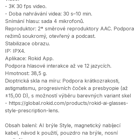
- 3K 30 fps video.
- Doba nahrávání videa: 30 s–10 min.
Snímání hlasu: sada 4 mikrofonů.
Reproduktor: 2* směrové reproduktory AAC. Podpora
režimů soukromý, otevřený a podcast.
Stabilizace obrazu.
IP: IPX4.
Aplikace: Rokid App.
Podpora hlasové interakce až ve 12 jazycích.
Hmotnost: 38,5 g.
Dioptrická skla na míru: Podpora krátkozrakosti,
astigmatismu, progresivních čoček a presbyopie (až
±15,00 D), s možností výběru barevných variant skel
- https://global.rokid.com/products/rokid-ai-glasses-
style-prescription-lens.
Obsah balení: AI brýle Style, magnetický nabíjecí
kabel, návod k použití, pouzdro na brýle, nosní