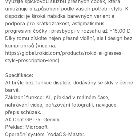
Využijte špičkovou službu přesných čoček, která
umožňuje přizpůsobení podle vašich potřeb i stylu. K
dispozici je široká nabídka barevných variant a
podpora pro krátkozrakost, astigmatismus,
progresivní čočky i presbyopii v rozsahu až ±15,00 D.
Díky tomu získáte nejen přesné vidění, ale i design bez
kompromisů (Více na:
https://global.rokid.com/products/rokid-ai-glasses-
style-prescription-lens).
Specifikace:
AI brýle bez funkce displeje, dodávány se skly v černé
barvě.
Základní funkce: AI, překlad v reálném čase,
nahrávání videa, pořizování fotografií, navigace,
přepis schůzek.
AI: Chat GPT-5, Gemini.
Překlad: Microsoft.
Operační systém: YodaOS-Master.