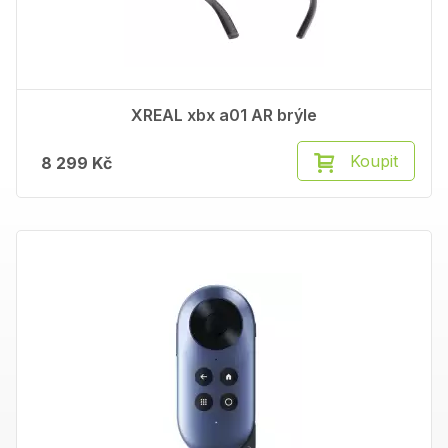
XREAL xbx a01 AR brýle
Koupit
8 299 Kč