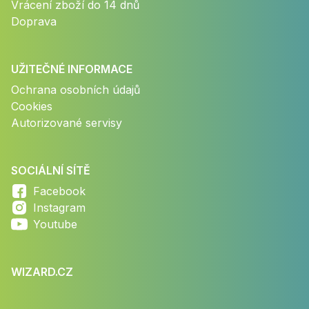
Vrácení zboží do 14 dnů
Doprava
UŽITEČNÉ INFORMACE
Ochrana osobních údajů
Cookies
Autorizované servisy
SOCIÁLNÍ SÍTĚ
Facebook
Instagram
Youtube
WIZARD.CZ