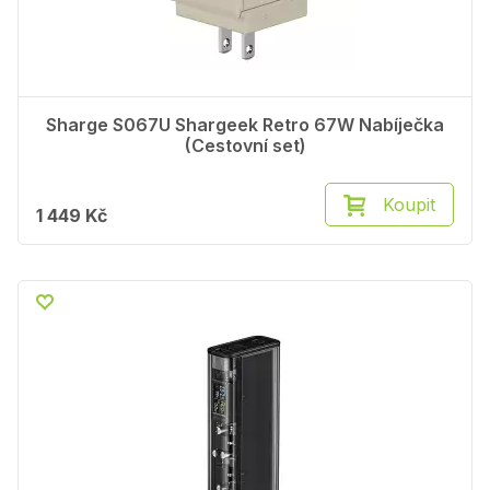
Sharge S067U Shargeek Retro 67W Nabíječka
(Cestovní set)
Koupit
1 449 Kč