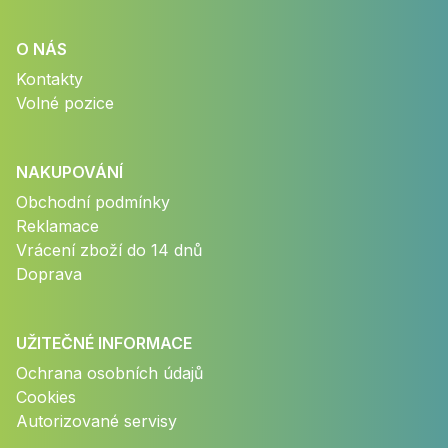
O NÁS
Kontakty
Volné pozice
NAKUPOVÁNÍ
Obchodní podmínky
Reklamace
Vrácení zboží do 14 dnů
Doprava
UŽITEČNÉ INFORMACE
Ochrana osobních údajů
Cookies
Autorizované servisy