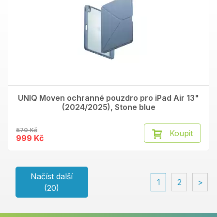
UNIQ Moven ochranné pouzdro pro iPad Air 13"
(2024/2025), Stone blue
570 Kč
Koupit
999 Kč
Načíst další
1
2
>
(20)