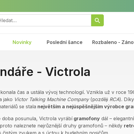
Novinky
Poslední šance
Rozbaleno - Záno
ndáře - Victrola
ekonala čas a ustála vývoj technologií. Vznikla už v roce 
a jako
Victor Talking Machine Company
(později
RCA
). Dí
ateriálů se stala
největším a nejúspěšnějším výrobce gr
 doba posunula, Victrola vyrábí
gramofony
dál – elegantn
 proto naleznete nejrůznější druhy gramofonů – někdy
retr
s čistým zvukem a s úctou k hudebním nosičům.