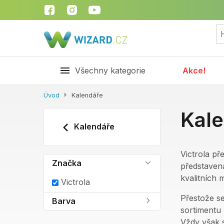
Všechny kategorie
Akce!
Úvod
Kalendáře
Kale
Kalendáře
Victrola př
Značka
představen
kvalitních m
Victrola
Přestože se
Barva
sortimentu
Vždy však 