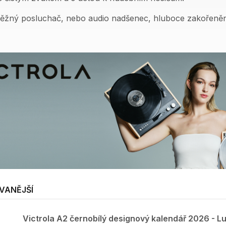
běžný posluchač, nebo audio nadšenec, hluboce zakořeněné
VANĚJŠÍ
Victrola A2 černobílý designový kalendář 2026 - L