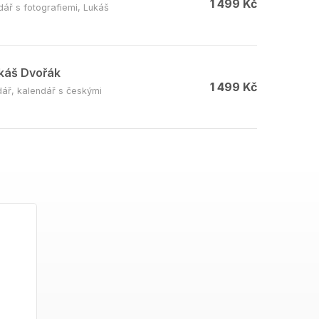
1 499 Kč
ář s fotografiemi, Lukáš
ukáš Dvořák
1 499 Kč
dář, kalendář s českými