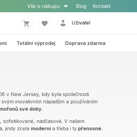
Vše o nákupu
Blog
Kontakt
Uživatel
vní
Totální výprodej
Doprava zdarma
1906 v New Jersey, kdy byla společnosti
ky svým inovativním nápadům a používáním
amofonů své doby
.
í, sofistikované, nadčasové. V našem
o
, jindy zcela
moderní
a třeba i ty
přenosné
.