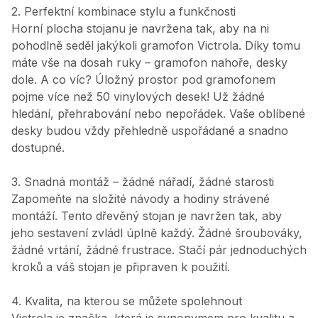
2. Perfektní kombinace stylu a funkčnosti
Horní plocha stojanu je navržena tak, aby na ni
pohodlně seděl jakýkoli gramofon Victrola. Díky tomu
máte vše na dosah ruky – gramofon nahoře, desky
dole. A co víc? Úložný prostor pod gramofonem
pojme více než 50 vinylových desek! Už žádné
hledání, přehrabování nebo nepořádek. Vaše oblíbené
desky budou vždy přehledně uspořádané a snadno
dostupné.
3. Snadná montáž – žádné nářadí, žádné starosti
Zapomeňte na složité návody a hodiny strávené
montáží. Tento dřevěný stojan je navržen tak, aby
jeho sestavení zvládl úplně každý. Žádné šroubováky,
žádné vrtání, žádné frustrace. Stačí pár jednoduchých
kroků a váš stojan je připraven k použití.
4. Kvalita, na kterou se můžete spolehnout