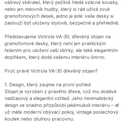
vášnivý sběratel, který pečlivě hledá vzácné kousky,
nebo jen milovník hudby, který si rád užívá zvuk
gramofonových desek, jedno je jisté: vaše desky si
zaslouží být uloženy stylově, bezpečně a přehledně.
Představujeme Victrola VA-30, dřevěný stojan na
gramofonové desky, který není jen praktickým
řešením pro uložení vaší sbírky, ale také elegantním
doplňkem, který dodá vašemu interiéru šmrnc.
Proč právě Victrola VA-30 dřevěný stojan?
1. Design, který zaujme na první pohled
Stojan je vyroben z pravého dřeva, což mu dodává
nadčasový a elegantní vzhled. Jeho minimalistický
design se snadno přizpůsobí jakémukoli interiéru – ať
už máte moderní obývací pokoj, vintage poslechový
koutek nebo útulnou pracovnu.