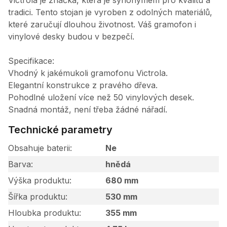
Victrola je značka, která je synonymem pro kvalitu a
tradici. Tento stojan je vyroben z odolných materiálů,
které zaručují dlouhou životnost. Váš gramofon i
vinylové desky budou v bezpečí.
Specifikace:
Vhodný k jakémukoli gramofonu Victrola.
Elegantní konstrukce z pravého dřeva.
Pohodlné uložení více než 50 vinylových desek.
Snadná montáž, není třeba žádné nářadí.
Technické parametry
Obsahuje baterii
Ne
Barva
hnědá
Výška produktu
680 mm
Šířka produktu
530 mm
Hloubka produktu
355 mm