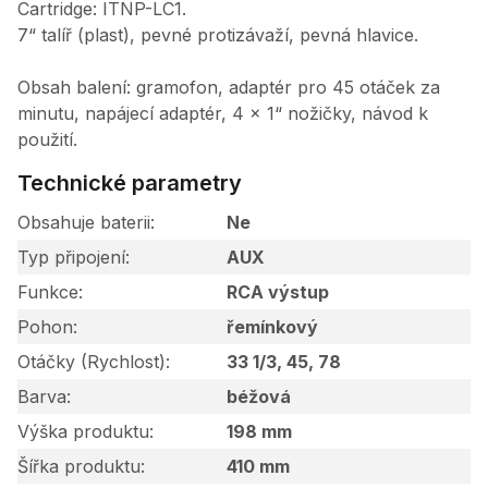
Cartridge: ITNP-LC1.
7“ talíř (plast), pevné protizávaží, pevná hlavice.
Obsah balení: gramofon, adaptér pro 45 otáček za
minutu, napájecí adaptér, 4 x 1“ nožičky, návod k
použití.
Technické parametry
Obsahuje baterii
Ne
Typ připojení
AUX
Funkce
RCA výstup
Pohon
řemínkový
Otáčky (Rychlost)
33 1/3, 45, 78
Barva
béžová
Výška produktu
198 mm
Šířka produktu
410 mm