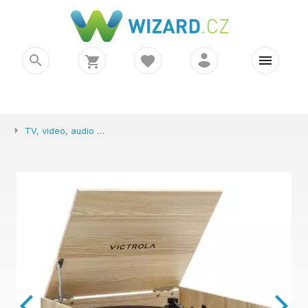
TV, video, audio
Victrola VTA-820SB-NAT-INT Century 6v1 gra