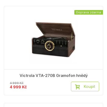
Doprava zdarma
Victrola VTA-270B Gramofon hnědý
4 999 Kč
Koupit
4 999 Kč