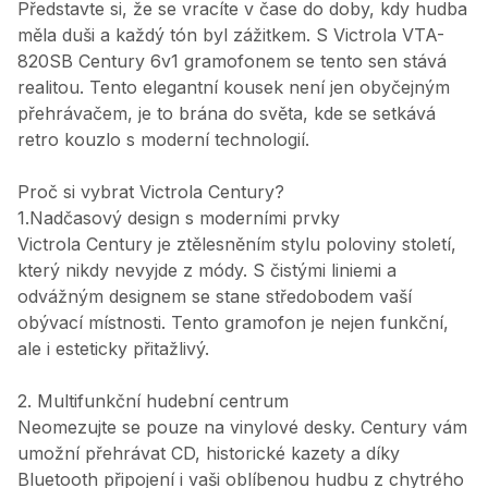
Představte si, že se vracíte v čase do doby, kdy hudba
měla duši a každý tón byl zážitkem. S Victrola VTA-
820SB Century 6v1 gramofonem se tento sen stává
realitou. Tento elegantní kousek není jen obyčejným
přehrávačem, je to brána do světa, kde se setkává
retro kouzlo s moderní technologií.
Proč si vybrat Victrola Century?
1.Nadčasový design s moderními prvky
Victrola Century je ztělesněním stylu poloviny století,
který nikdy nevyjde z módy. S čistými liniemi a
odvážným designem se stane středobodem vaší
obývací místnosti. Tento gramofon je nejen funkční,
ale i esteticky přitažlivý.
2. Multifunkční hudební centrum
Neomezujte se pouze na vinylové desky. Century vám
umožní přehrávat CD, historické kazety a díky
Bluetooth připojení i vaši oblíbenou hudbu z chytrého