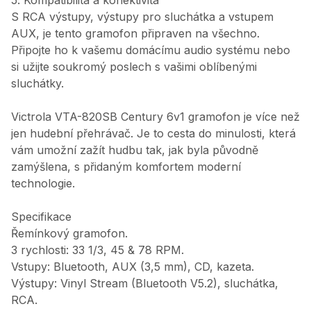
5. Kompatibilita a konektivita
S RCA výstupy, výstupy pro sluchátka a vstupem
AUX, je tento gramofon připraven na všechno.
Připojte ho k vašemu domácímu audio systému nebo
si užijte soukromý poslech s vašimi oblíbenými
sluchátky.
Victrola VTA-820SB Century 6v1 gramofon je více než
jen hudební přehrávač. Je to cesta do minulosti, která
vám umožní zažít hudbu tak, jak byla původně
zamýšlena, s přidaným komfortem moderní
technologie.
Specifikace
Řemínkový gramofon.
3 rychlosti: 33 1/3, 45 & 78 RPM.
Vstupy: Bluetooth, AUX (3,5 mm), CD, kazeta.
Výstupy: Vinyl Stream (Bluetooth V5.2), sluchátka,
RCA.