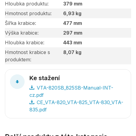
Hloubka produktu
379 mm
Hmotnost produktu
6,93 kg
Šířka krabice
477 mm
Výška krabice
297 mm
Hloubka krabice
443 mm
Hmotnost krabice s
8,07 kg
produktem
Ke stažení
VTA-820SB_825SB-Manual-INT-
cz.pdf
CE_VTA-820_VTA-825_VTA-830_VTA-
835.pdf