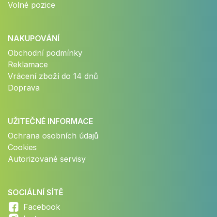
Volné pozice
NAKUPOVÁNÍ
Obchodní podmínky
Reklamace
Vrácení zboží do 14 dnů
Doprava
UŽITEČNÉ INFORMACE
Ochrana osobních údajů
Cookies
Autorizované servisy
SOCIÁLNÍ SÍTĚ
Facebook