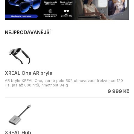
NEJPRODÁVANĚJŠÍ
XREAL One AR brýle
AR brýle XREAL One, zorné pole 50°, obnovovací frekvence 120
Hz, jas až 600 nitů, hmotnost 84 g
9 999 Kč
XREAL Hub