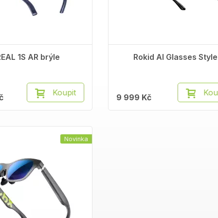
EAL 1S AR brýle
Rokid AI Glasses Style
Koupit
Kou
č
9 999 Kč
Novinka