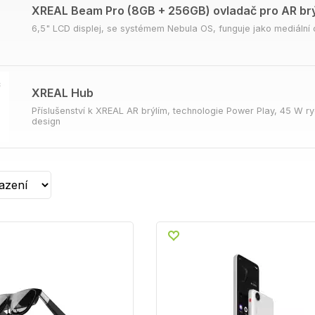
XREAL Beam Pro (8GB + 256GB) ovladač pro AR br
6,5" LCD displej, se systémem Nebula OS, funguje jako mediální c
XREAL Hub
Příslušenství k XREAL AR brýlím, technologie Power Play, 45 W ryc
design