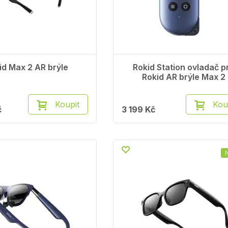
id Max 2 AR brýle
Rokid Station ovladač p
Rokid AR brýle Max 2
Koupit
Kou
č
3 199 Kč