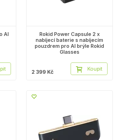
o AI
Rokid Power Capsule 2 x
nabíjecí baterie s nabíjecím
pouzdrem pro AI brýle Rokid
Glasses
pit
Koupit
2 399 Kč