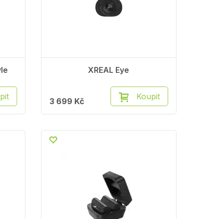
le
XREAL Eye
pit
Koupit
3 699 Kč