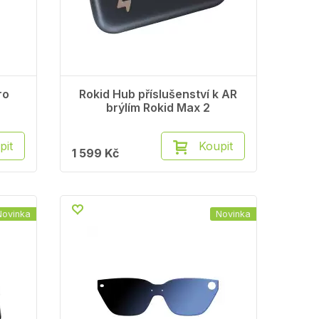
ro
Rokid Hub příslušenství k AR
brýlím Rokid Max 2
pit
Koupit
1 599 Kč
Novinka
Novinka