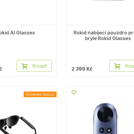
okid AI Glasses
Rokid nabíjecí pouzdro pr
brýle Rokid Glasses
Koupit
Kou
č
2 399 Kč
Poslední šance