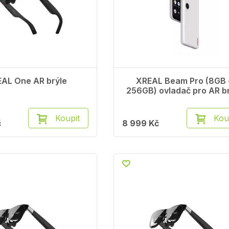
AL One AR brýle
XREAL Beam Pro (8GB 
256GB) ovladač pro AR b
Koupit
Kou
č
8 999 Kč