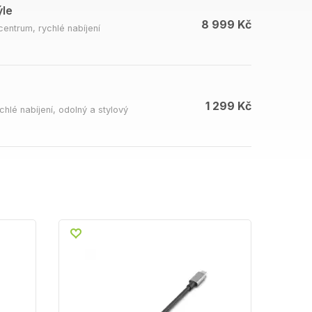
ýle
8 999 Kč
entrum, rychlé nabíjení
1 299 Kč
hlé nabíjení, odolný a stylový