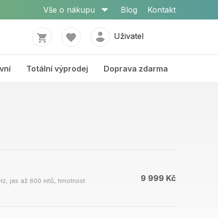
Vše o nákupu
Blog
Kontakt
Uživatel
vní
Totální výprodej
Doprava zdarma
9 999 Kč
z, jas až 600 nitů, hmotnost