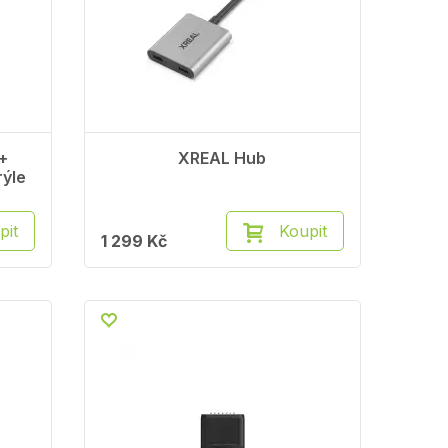
+
XREAL Hub
rýle
pit
Koupit
1 299 Kč