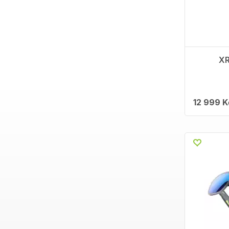
XR
12 999 K