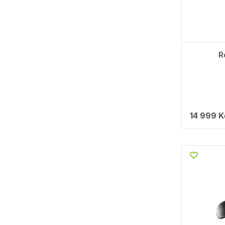
R
14 999 K