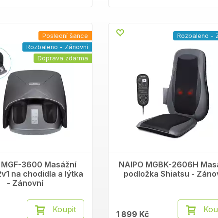
Poslední šance
Rozbaleno - 
Rozbaleno - Zánovní
Doprava zdarma
 MGF-3600 Masážní
NAIPO MGBK-2606H Mas
2v1 na chodidla a lýtka
podložka Shiatsu - Záno
- Zánovní
Koupit
Kou
1 899 Kč