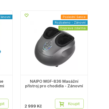
Zánovní
Poslední šance
Rozbaleno - Zánovní
Doprava zdarma
ue
NAIPO MGF-836 Masážní
ými
přístroj pro chodidla - Zánovní
pit
Koupit
2 999 Kč