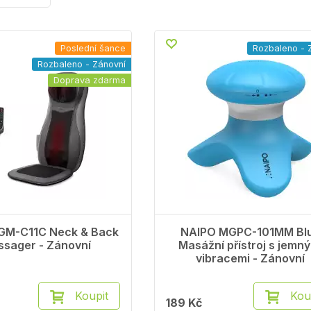
Poslední šance
Rozbaleno - 
Rozbaleno - Zánovní
Doprava zdarma
GM-C11C Neck & Back
NAIPO MGPC-101MM Bl
sager - Zánovní
Masážní přístroj s jemn
vibracemi - Zánovní
Koupit
Kou
189 Kč