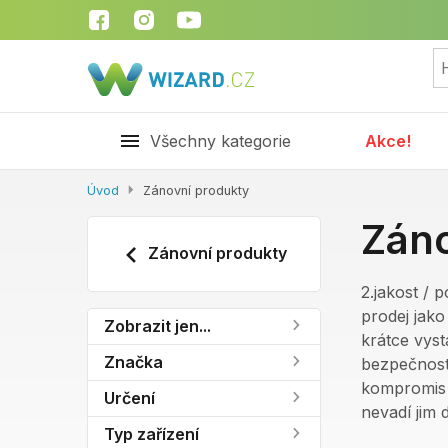
Všechny kategorie
Akce!
Úvod
Zánovní produkty
Záno
Zánovní produkty
2.jakost / 
prodej jak
Zobrazit jen...
krátce vyst
Značka
bezpečnost.
kompromis v
Určení
nevadí jim 
Typ zařízení