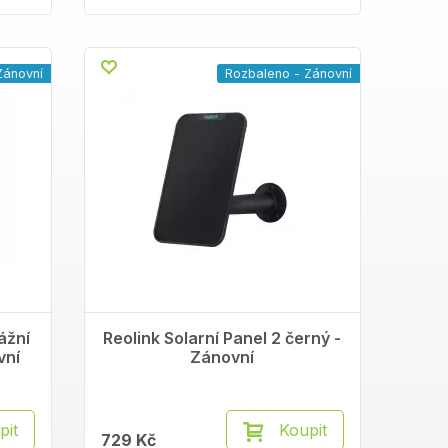
Zánovní
Rozbaleno - Zánovní
ážní
Reolink Solarní Panel 2 černý -
vní
Zánovní
pit
Koupit
729 Kč