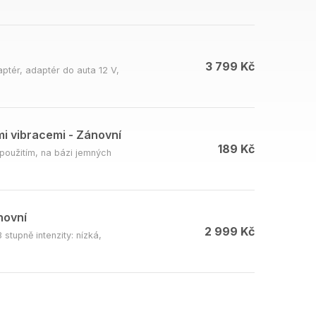
3 799 Kč
ptér, adaptér do auta 12 V,
i vibracemi - Zánovní
189 Kč
použitím, na bázi jemných
novní
2 999 Kč
stupně intenzity: nízká,