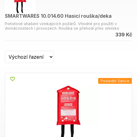
SMARTWARES 10.014.60 Hasicí rouška/deka
Pohotové uhašení vznikajících požárů. Vhodné pro použití v
domácnostech i provozech. Rouška se přehodí přes ohnisko
požáru nebo na hořící osobu, aby se zamezilo přístupu vzduchu.
339 Kč
Může se také použít k evakuaci osob z ohroženého prostoru.
Rozměr: 1 x 1 m.
Poslední šance