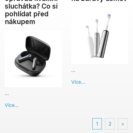
sluchátka? Co si
pohlídat před
nákupem
…
Více…
…
Více…
1
2
>