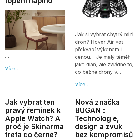
topení naplno
Jak si vybrat chytrý mini
dron? Hover Air vás
překvapí výkonem i
…
cenou. Je malý téměř
jako dlaň, ale zvládne to,
Více…
co běžné drony v…
Více…
Jak vybrat ten
Nová značka
pravý řemínek k
BUGANi:
Apple Watch? A
Technologie,
proč je Skinarma
design a zvuk
trefa do černé?
bez kompromisů