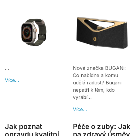
…
Nová značka BUGANi:
Co nabídne a komu
Více…
udělá radost? Bugani
nepatří k těm, kdo
vyrábí…
Více…
Jak poznat
Péče o zuby: Jak
opravdu kvalitní
na zdravý úsměv