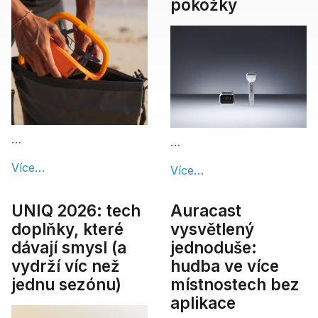
pokožky
…
…
Více…
Více…
UNIQ 2026: tech
Auracast
doplňky, které
vysvětlený
dávají smysl (a
jednoduše:
vydrží víc než
hudba ve více
jednu sezónu)
místnostech bez
aplikace