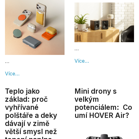
…
Více…
…
Více…
Teplo jako
Mini drony s
základ: proč
velkým
vyhřívané
potenciálem: Co
polštáře a deky
umí HOVER Air?
dávají v zimě
větší smysl než