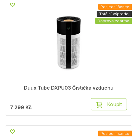
Poslední šance
Totální výprodej
Doprava zdarma
Duux Tube DXPU03 Čistička vzduchu
Koupit
7 299 Kč
Poslední šance