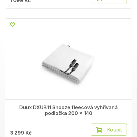
1 099 Kč
Duux DXUB11 Snooze fleecová vyhřívaná
podložka 200 x 140
Koupit
3 299 Kč