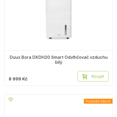
Duux Bora DXDH20 Smart Odvlhčovač vzduchu
bílý
Koupit
8 999 Kč
Poslední šance