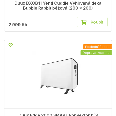
Duux DXOB11 Yentl Cuddle Vyhřívaná deka
Bubble Rabbit béžová (200 x 200)
Koupit
2 999 Kč
Poslední šance
Doprava zdarma
Duux Edge 2000 SMART konvektor bílý