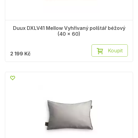
Duux DXLV41 Mellow Vyhřívaný polštář béžový
(40 x 60)
Koupit
2 199 Kč