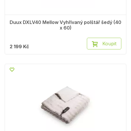
Duux DXLV40 Mellow Vyhřívaný polštář šedý (40
x 60)
Koupit
2 199 Kč