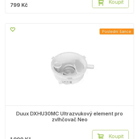
Koupit
799 Kč
Poslední šance
Duux DXHU30MC Ultrazvukový element pro
zvlhčovač Neo
Koupit