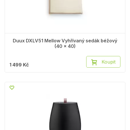
Duux DXLV51 Mellow Vyhřívaný sedák béžový
(40 x 40)
Koupit
1 499 Kč