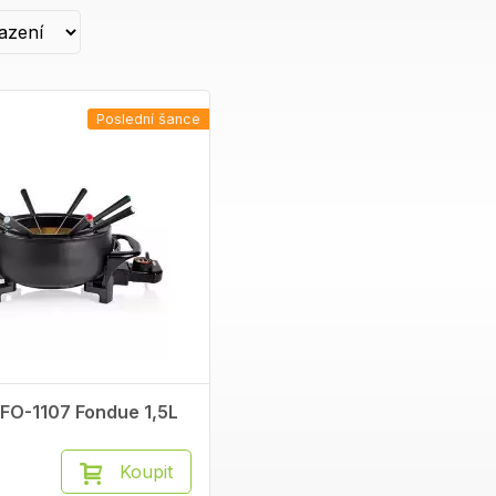
tomu, fondue pánev má kvalitní nepřilnavý povrch, velmi snadno s
myčce na nádobí. Fondue pánev může opláchnout a pak čistit v
Poslední šance
 FO-1107 Fondue 1,5L
Koupit