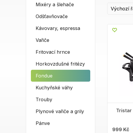
Mixéry a šlehače
Odšťavňovače
Kávovary, espressa
Vařiče
Fritovací hrnce
Horkovzdušné fritézy
Fondue
Kuchyňské váhy
Trouby
Tristar
Plynové vařiče a grily
Pánve
999 Kč