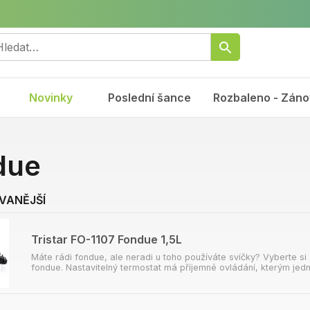
Novinky
Poslední šance
Rozbaleno - Záno
due
VANĚJŠÍ
Tristar FO-1107 Fondue 1,5L
Máte rádi fondue, ale neradi u toho používáte svíčky? Vyberte si
fondue. Nastavitelný termostat má příjemné ovládání, kterým jed
teplot. Luxusní matná černá fondue pánev má robustní nepřilnavý 
Díky objemu 1,5 litru je fondue pánev vhodná pro až 8 osob. Vh
fondue Tristar Fondue můžete použít pro tradiční švýcarské sýro
čokoládové fondue. Díky výkon 1000W zahřejete obsah rychle. S