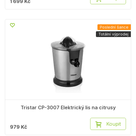
1 699 Kč
Poslední šance
Totální výprodej
Tristar CP-3007 Elektrický lis na citrusy
Koupit
979 Kč