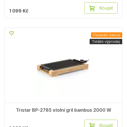
Koupit
1 099 Kč
Poslední šance
Totální výprodej
Tristar BP-2785 stolní gril bambus 2000 W
Koupit