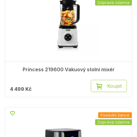
Doprava zdarma
Princess 219600 Vakuový stolní mixér
Koupit
4 499 Kč
Poslední šance
Doprava zdarma