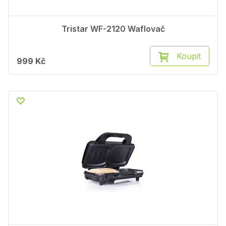
Tristar WF-2120 Waflovač
Koupit
999 Kč