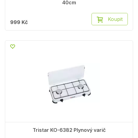
40cm
Koupit
999 Kč
Tristar KO-6382 Plynový varič