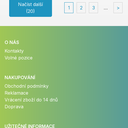
Načíst další
1
2
3
…
>
(20)
O NÁS
Kontakty
Volné pozice
NAKUPOVÁNÍ
Obchodní podmínky
Reklamace
Vrácení zboží do 14 dnů
Doprava
UŽITEČNÉ INFORMACE