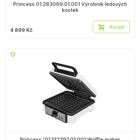
Princess 01.283069.01.001 Výrobník ledových
kostek
Koupit
4 899 Kč
Princess '01.132397.01.001 Waffle maker