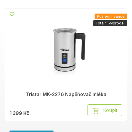
Poslední šance
Totální výprodej
Tristar MK-2276 Napěňovač mléka
Koupit
1 399 Kč