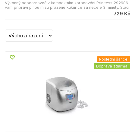
Výkonný popcornovač v kompaktním zpracování Princess 292986
vám připraví plnou mísu pražené kukuřice za necelé 3 minuty. Stačí
sejmout víčko, nasypat kukuřici, přidat máslo, sůl, sýr, bylinky či
729 Kč
koření a přístroj zapnout. Můžete si tak vychutnat vlastní originální
pochoutku. Světelný indikátor provozu. Mísa není součástí balení.
Poslední šance
Doprava zdarma