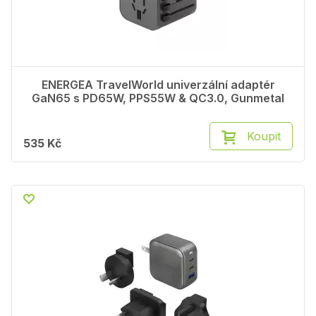
ENERGEA TravelWorld univerzální adaptér
GaN65 s PD65W, PPS55W & QC3.0, Gunmetal
Koupit
535 Kč