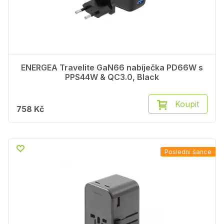
ENERGEA Travelite GaN66 nabíječka PD66W s
PPS44W & QC3.0, Black
Koupit
758 Kč
Poslední šance