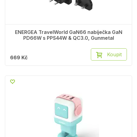
ENERGEA TravelWorld GaN66 nabíječka GaN
PD66W s PPS44W & QC3.0, Gunmetal
Koupit
669 Kč