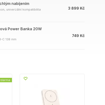
hlým nabíjením
3 899 Kč
, univerzální kompatibilita
tová Power Banka 20W
749 Kč
SB-C 138 mm
zdarma