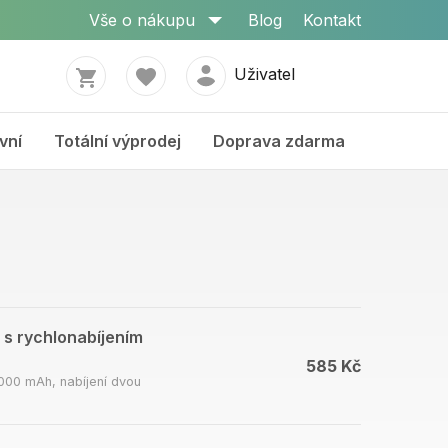
Vše o nákupu
Blog
Kontakt
Uživatel
vní
Totální výprodej
Doprava zdarma
s rychlonabíjením
585 Kč
000 mAh, nabíjení dvou