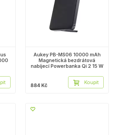
lus
Aukey PB-MS06 10000 mAh
000
Magnetická bezdrátová
nabíjecí Powerbanka Qi 2 15 W
pit
Koupit
884 Kč