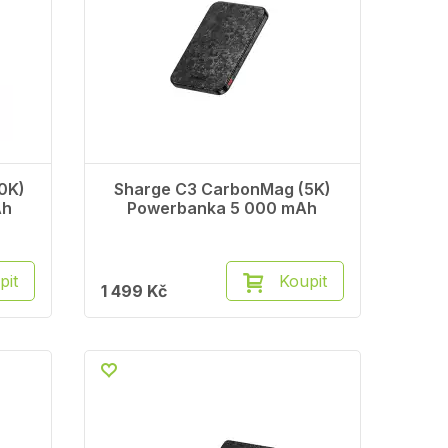
0K)
Sharge C3 CarbonMag (5K)
Ah
Powerbanka 5 000 mAh
pit
Koupit
1 499 Kč