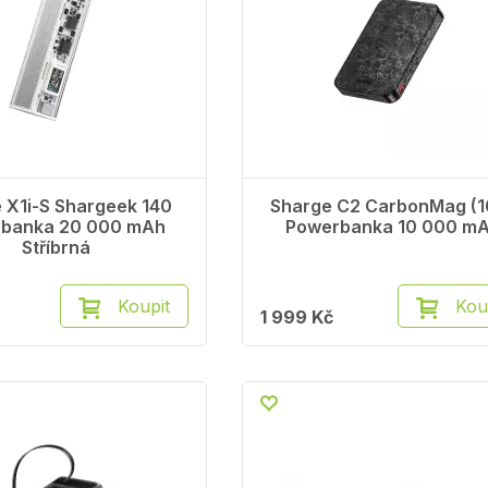
 X1i-S Shargeek 140
Sharge C2 CarbonMag (1
banka 20 000 mAh
Powerbanka 10 000 m
Stříbrná
Koupit
Kou
1 999 Kč