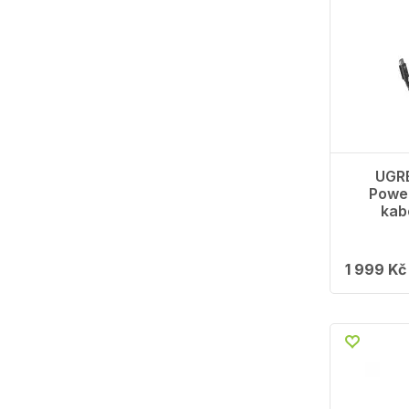
UGR
Power
kab
1 999 Kč