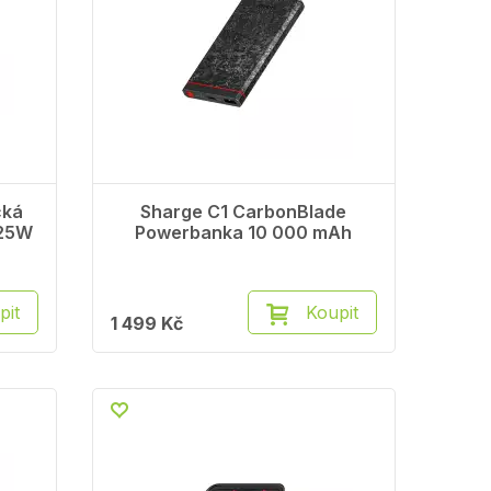
cká
Sharge C1 CarbonBlade
 25W
Powerbanka 10 000 mAh
pit
Koupit
1 499 Kč