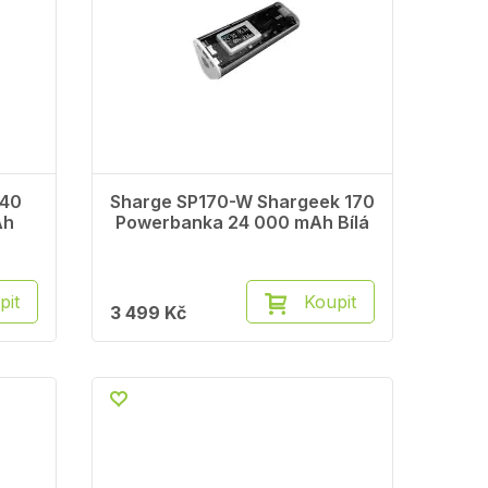
140
Sharge SP170-W Shargeek 170
Ah
Powerbanka 24 000 mAh Bílá
pit
Koupit
3 499 Kč