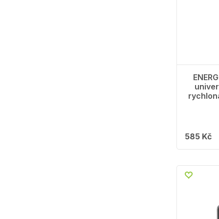
ENERG
unive
rychlon
585 Kč