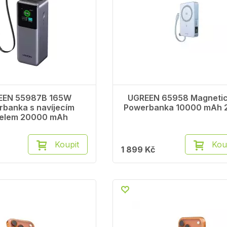
EEN 55987B 165W
UGREEN 65958 Magneti
banka s navíjecím
Powerbanka 10000 mAh
elem 20000 mAh
Koupit
Kou
1 899 Kč