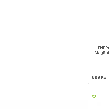
ENERG
MagSaf
699 Kč