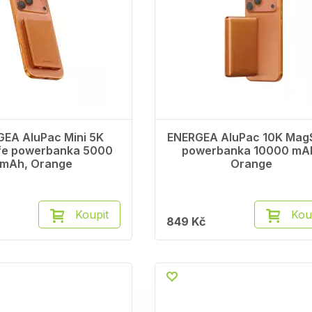
EA AluPac Mini 5K
ENERGEA AluPac 10K Mag
e powerbanka 5000
powerbanka 10000 mA
mAh, Orange
Orange
Koupit
Kou
849 Kč