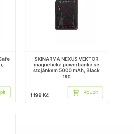
Safe
SKINARMA NEXUS VEKTOR
h,
magnetická powerbanka se
stojánkem 5000 mAh, Black
red
pit
Koupit
1 199 Kč