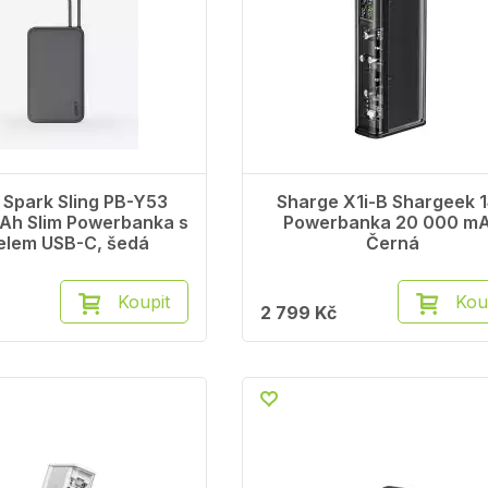
 Spark Sling PB-Y53
Sharge X1i-B Shargeek 
Ah Slim Powerbanka s
Powerbanka 20 000 m
elem USB-C, šedá
Černá
Koupit
Kou
2 799 Kč