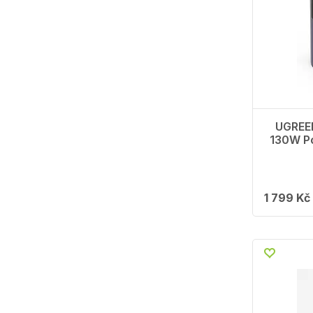
UGREE
130W P
1 799 Kč