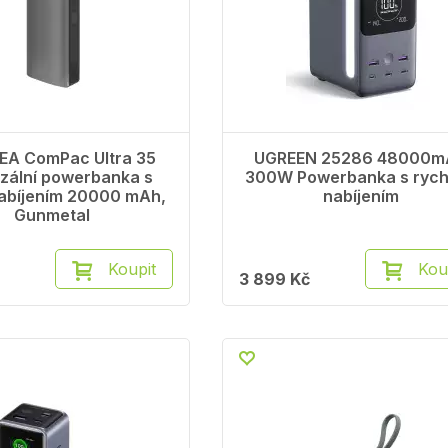
EA ComPac Ultra 35
UGREEN 25286 48000m
rzální powerbanka s
300W Powerbanka s ryc
abíjením 20000 mAh,
nabíjením
Gunmetal
Koupit
Kou
3 899 Kč