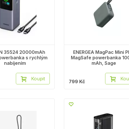
N 35524 20000mAh
ENERGEA MagPac Mini P
owerbanka s rychlým
MagSafe powerbanka 10
nabíjením
mAh, Sage
Koupit
Kou
799 Kč