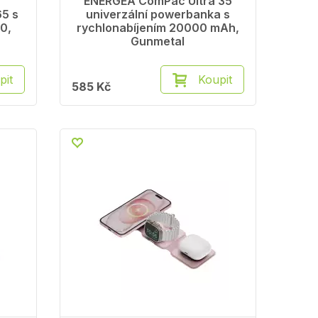
ENERGEA ComPac Ultra 35
65 s
univerzální powerbanka s
0,
rychlonabíjením 20000 mAh,
Gunmetal
pit
Koupit
585 Kč