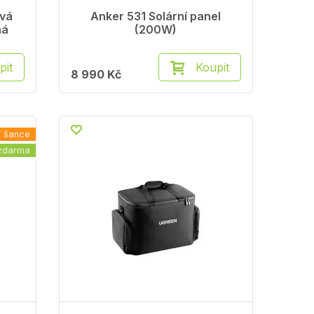
vá
Anker 531 Solární panel
ná
(200W)
pit
Koupit
8 990 Kč
í šance
zdarma