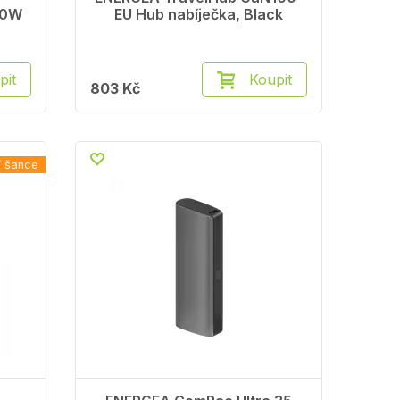
 30W
EU Hub nabíječka, Black
pit
Koupit
803 Kč
í šance