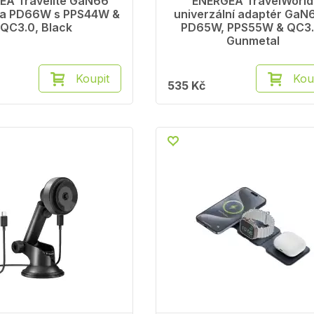
EA Travelite GaN66
ENERGEA TravelWorld
ka PD66W s PPS44W &
univerzální adaptér GaN
QC3.0, Black
PD65W, PPS55W & QC3.
Gunmetal
Koupit
Kou
535 Kč