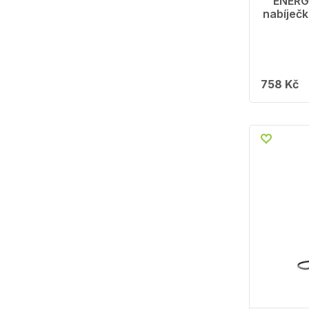
ENERG
nabíječ
758 Kč