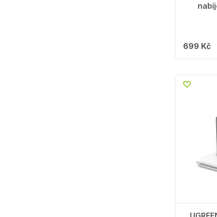
nabíj
699 Kč
UGREE