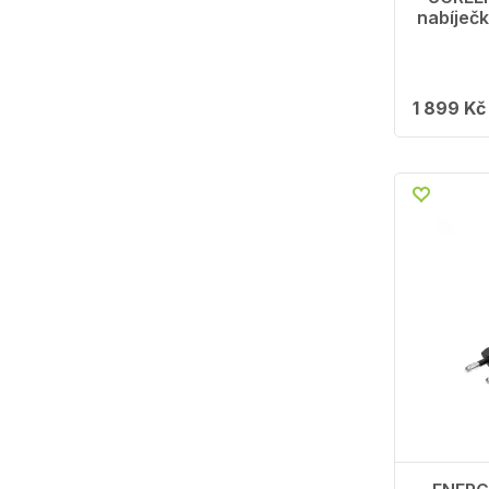
nabíječ
1 899 Kč