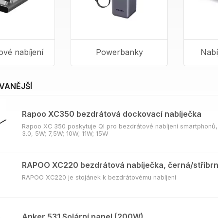
ové nabíjení
Powerbanky
Nabí
VANĚJŠÍ
Rapoo XC350 bezdrátová dockovací nabíječka
Rapoo XC 350 poskytuje QI pro bezdrátové nabíjení smartphonů, 
3.0, 5W; 7,5W; 10W; 11W; 15W
RAPOO XC220 bezdrátová nabíječka, černá/stříbr
RAPOO XC220 je stojánek k bezdrátovému nabíjení
Anker 531 Solární panel (200W)