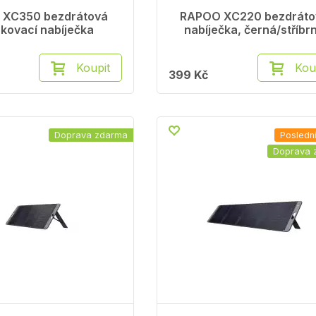
 XC350 bezdrátová
RAPOO XC220 bezdráto
kovací nabíječka
nabíječka, černá/stříbr
Koupit
Kou
399 Kč
Doprava zdarma
Posledn
Doprava 