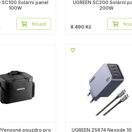
SC100 Solární panel
UGREEN SC200 Solární p
100W
200W
Koupit
Kou
č
8 490 Kč
Přenosné pouzdro pro
UGREEN 25874 Nexode 1