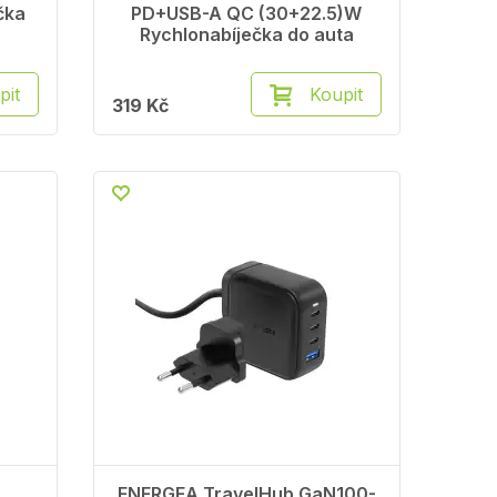
čka
PD+USB-A QC (30+22.5)W
Rychlonabíječka do auta
pit
Koupit
319 Kč
ENERGEA TravelHub GaN100-