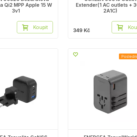
ka Qi2 MPP Apple 15 W
Extender(1 AC outlets +
3v1
2A1C)
Koupit
Kou
349 Kč
Posledn