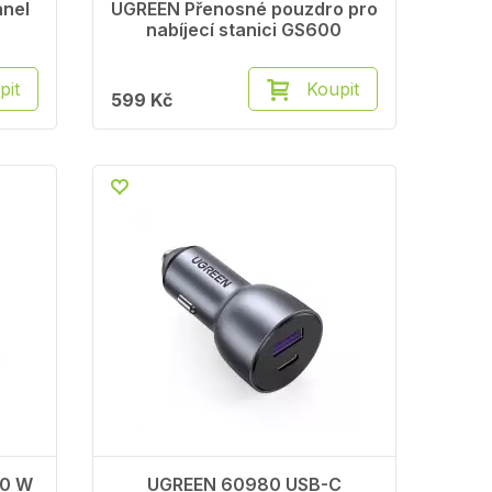
anel
UGREEN Přenosné pouzdro pro
nabíjecí stanici GS600
pit
Koupit
599 Kč
00 W
UGREEN 60980 USB-C