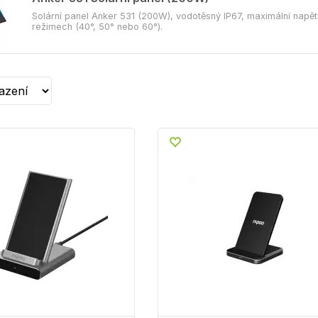
Solární panel Anker 531 (200W), vodotěsný IP67, maximální napětí
režimech (40°, 50° nebo 60°).