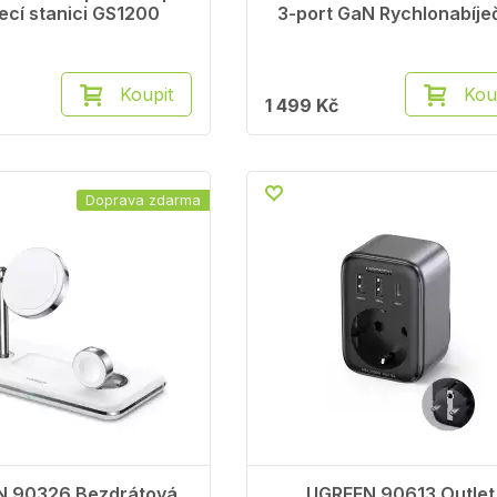
ecí stanici GS1200
3-port GaN Rychlonabíje
Koupit
Kou
1 499 Kč
Doprava zdarma
N 90326 Bezdrátová
UGREEN 90613 Outlet