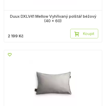
Duux DXLV41 Mellow Vyhřívaný polštář béžový
(40 x 60)
Koupit
2 199 Kč