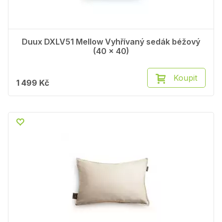
Duux DXLV51 Mellow Vyhřívaný sedák béžový
(40 x 40)
Koupit
1 499 Kč