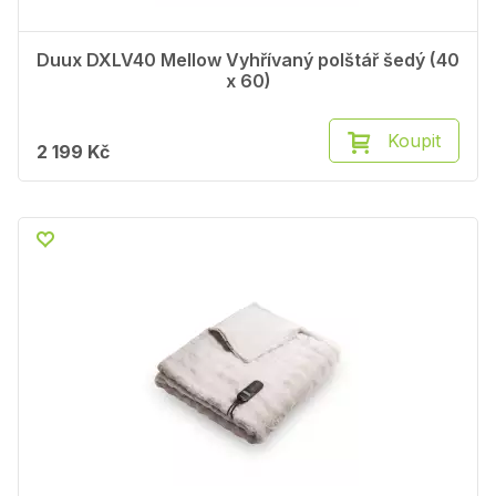
Duux DXLV40 Mellow Vyhřívaný polštář šedý (40
x 60)
Koupit
2 199 Kč