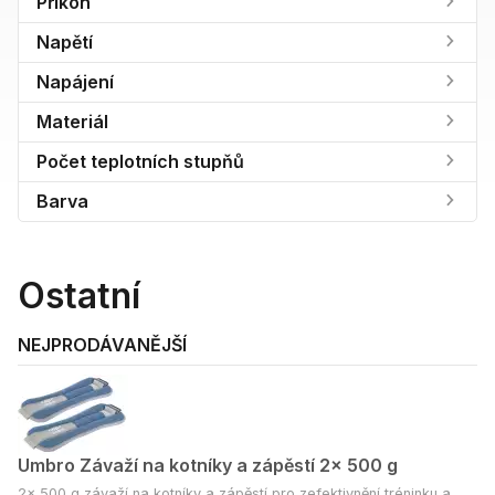
Příkon
Napětí
Napájení
Materiál
Počet teplotních stupňů
Barva
Ostatní
NEJPRODÁVANĚJŠÍ
Umbro Závaží na kotníky a zápěstí 2x 500 g
2x 500 g závaží na kotníky a zápěstí pro zefektivnění tréninku a