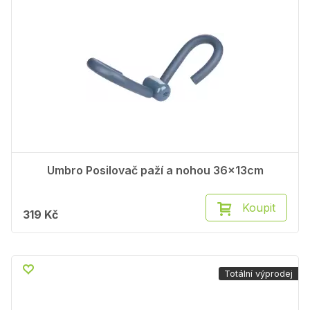
Umbro Posilovač paží a nohou 36x13cm
Koupit
319 Kč
Totální výprodej