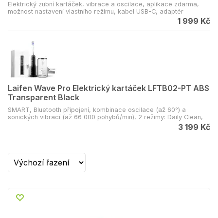
Elektrický zubní kartáček, vibrace a oscilace, aplikace zdarma,
možnost nastavení vlastního režimu, kabel USB-C, adaptér
1 999 Kč
Laifen Wave Pro Elektrický kartáček LFTB02-PT ABS
Transparent Black
SMART, Bluetooth připojení, kombinace oscilace (až 60°) a
sonických vibrací (až 66 000 pohybů/min), 2 režimy: Daily Clean,
Deep Clean, 3 přednastavené intenzity, možnost přizpůsobení 10
3 199 Kč
úrovní vibrací, oscilace a rychlosti oscilace přes aplikaci,
nastavení délky čistění 1-5 min, IPX8 voděodolnost, senzor tlaku s
možností nastavení úrovně upozornění, funkce: cestovní režim, 30s
Reminder, Anti-splash, Quick Spin-Dry, Bristle Protection, 3s Power
Ramp-Up, Lift-to-Wake, reporty čištění, výdrž baterie až 70 dní
(2x900 mAh), součástí balení: 2x hlavice v pouzdru, magnetická
nabíječka, cestovní pouzdro, materiál rukojeti: ABS (průhledný)