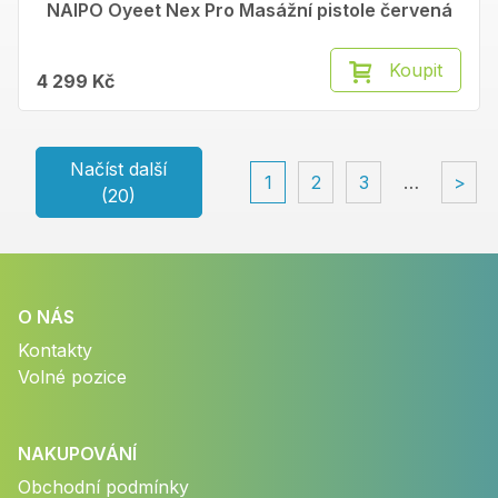
NAIPO Oyeet Nex Pro Masážní pistole červená
Koupit
4 299 Kč
Načíst další
1
2
3
…
>
(20)
O NÁS
Kontakty
Volné pozice
NAKUPOVÁNÍ
Obchodní podmínky