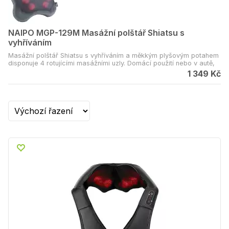
NAIPO MGP-129M Masážní polštář Shiatsu s
vyhříváním
Masážní polštář Shiatsu s vyhříváním a měkkým plyšovým potahem
disponuje 4 rotujícími masážními uzly. Domácí použití nebo v autě,
autonabíječka součástí balení.
1 349 Kč