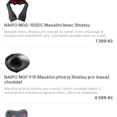
NAIPO MGS-150DC Masážní límec Shiatsu
Masážní límec Shiatsu pro masáž na ramen a krk disponuje 8
hloubkovými masážními uzly. Vyhříváním pronáší teplo do svalů,
vazů a šlach a zlepšuje krevní oběh.
1 399 Kč
NAIPO MGF-F15 Masážní přístroj Shiatsu pro masáž
chodidel
Masážní přístroj Shiatsu pro masáž celých chodidel nabízí 3
automatické masážní programy:válce, válce se stlačeným
vzduchem, stlačený vzduch.
4 599 Kč