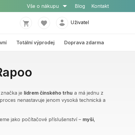
Vše o nákupu
Blog
Kontakt
Uživatel
vní
Totální výprodej
Doprava zdarma
 Rapoo
 značka je
lídrem čínského trhu
a má jednu z
 proces nenastavuje jenom vysoká technická a
veme jako počítačové příslušenství –
myši
,