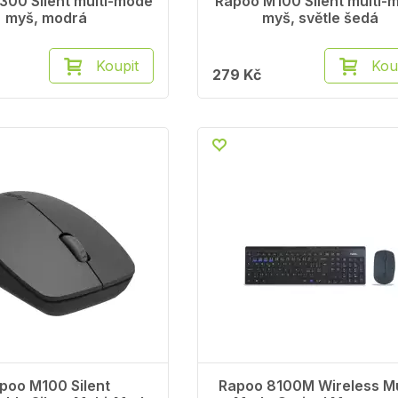
300 Silent multi-mode
Rapoo M100 Silent multi-
myš, modrá
myš, světle šedá
Koupit
Kou
279 Kč
poo M100 Silent
Rapoo 8100M Wireless Mu