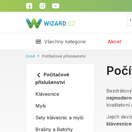
Všechny kategorie
Akce!
Úvod
Počítačové příslušenství
Počí
Počítačové
příslušenství
Bezdrátový
Klávesnice
nejmoderně
kvalitativn
Myši
Jejich deví
Sety klávesnic a myší
klávesnice
Brašny a Batohy