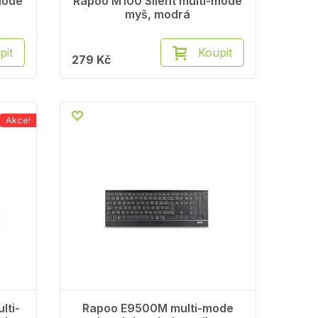
mode
Rapoo M100 Silent multi-mode
myš, modrá
pit
Koupit
279 Kč
Akce!
lti-
Rapoo E9500M multi-mode