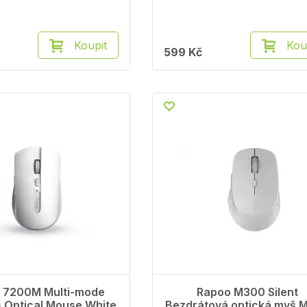
Koupit
Kou
599 Kč
 7200M Multi-mode
Rapoo M300 Silent
s Optical Mouse White
Bezdrátová optická myš Mu