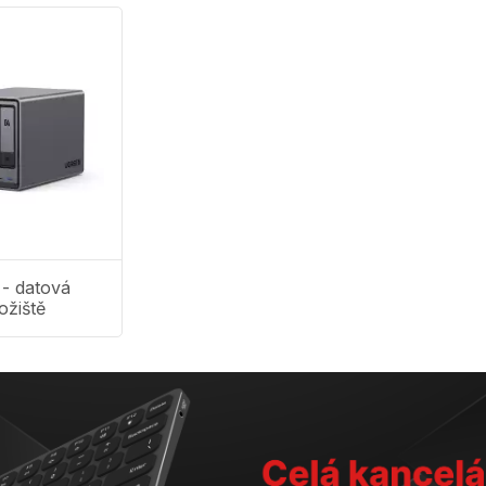
- datová
ožiště