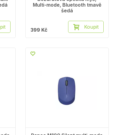
šedá
Multi-mode, Bluetooth tmavě
šedá
pit
Koupit
399 Kč