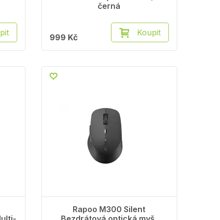
černá
pit
Koupit
999 Kč
Rapoo M300 Silent
lti-
Bezdrátová optická myš,