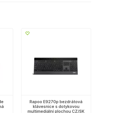
ové oceli Spolehlivé
 Spolehlivý bezdrátový přenos
uetooth a zařízení WIFI.
prsty přiblíží k dotykové ploše;
te vše pod kontrolou i ve tmě.
tura nůžkového typu a deska z
připojit-a-zapomenout Tak
a něj a zároveň můžete
ávesnice nezaznamená podobu
éto funkci bude klávesnice vždy
 Systémové požadavky Windows®
Block Metal Keyboard Black
de
Rapoo E9270p bezdrátová
ná
klávesnice s dotykovou
multimediální plochou CZ/SK