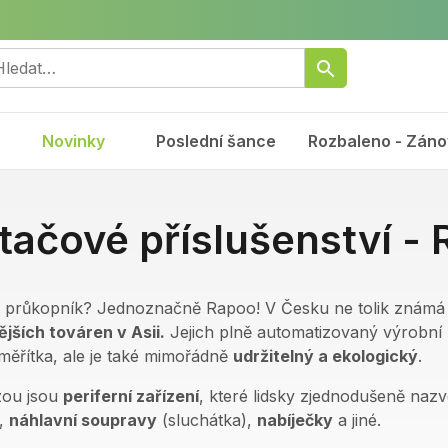
Novinky
Poslední šance
Rozbaleno - Záno
tačové příslušenství -
 průkopník? Jednoznačně Rapoo! V Česku ne tolik známá
jších továren v Asii.
Jejich plně automatizovaný výrobní
í měřítka, ale je také mimořádně
udržitelný a ekologický
.
zou jsou
periferní zařízení
, které lidsky zjednodušeně naz
,
náhlavní soupravy
(sluchátka),
nabíječky
a jiné.