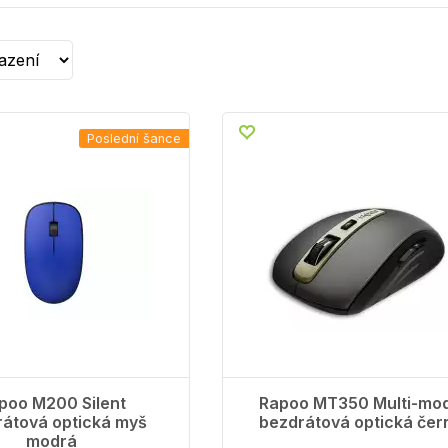
mm ultra-tenký design Elegantní konstrukce se základnou z nerez
bezdrátové připojení 5GHz Spolehlivé bezdrátové připojení 5GHz
5GHz daleko od rušení bezdrátového přenosu 2,4GHz, rozhraní Bl
Inteligentní mediální tlačítka Podsvícení se rozsvítí, když se vaše 
když se vaše prsty vzdálí, podsvícení zhasne; tímto způsobem má
Čokoládová tlačítka s velmi štíhlým profilem Nejtenčí 4mm struk
nerezové oceli přináší pohodlnou zpětnou vazbu. Přijímač NANO 
malý a nenápadný, můžete jej připojit k portu USB zapomenout n
zapomenout na ztrátu připojení. Automatické vypnutí Pokud kl
Poslední šance
několika minut žádný vstup, přepne se do režimu standby. Díky t
připravena a bude šetřit své baterie. Napájení 2x AA alkaline
XP/Vista/7 Windows® 8, USB port Rapoo E9270p 5G Wireless 2 
poo M200 Silent
Rapoo MT350 Multi-mo
átová optická myš
bezdrátová optická čer
modrá