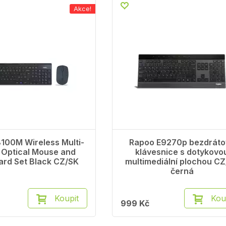
Akce!
100M Wireless Multi-
Rapoo E9270p bezdráto
Optical Mouse and
klávesnice s dotykovo
rd Set Black CZ/SK
multimediální plochou C
černá
Koupit
Kou
999 Kč