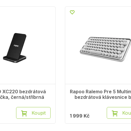
 XC220 bezdrátová
Rapoo Ralemo Pre 5 Multi
čka, černá/stříbrná
bezdrátová klávesnice b
Koupit
Kou
1 999 Kč