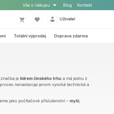
Vše o nákupu
Blog
Kontakt
Uživatel
vní
Totální výprodej
Doprava zdarma
 značka je
lídrem čínského trhu
a má jednu z
 proces nenastavuje jenom vysoká technická a
veme jako počítačové příslušenství –
myši
,