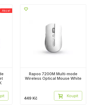
Akce!
de
Rapoo 7200M Multi-mode
et
Wireless Optical Mouse White
K
pit
Koupit
449 Kč