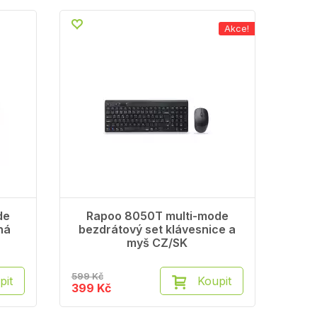
Akce!
de
Rapoo 8050T multi-mode
ná
bezdrátový set klávesnice a
myš CZ/SK
599 Kč
pit
Koupit
399 Kč