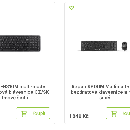
 E9310M multi-mode
Rapoo 9800M Multimode 
ová klávesnice CZ/SK
bezdrátové klávesnice a 
tmavě šedá
šedý
Koupit
Kou
1 849 Kč