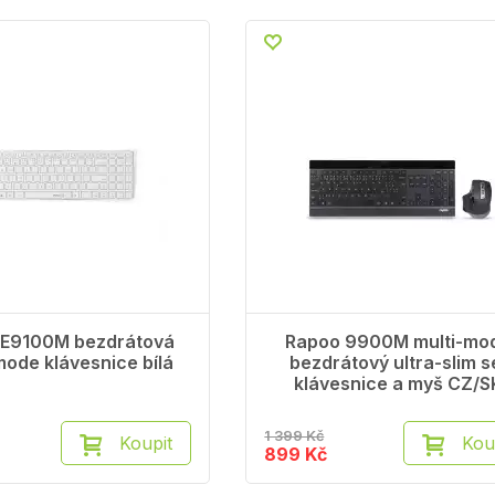
 E9100M bezdrátová
Rapoo 9900M multi-mo
mode klávesnice bílá
bezdrátový ultra-slim s
klávesnice a myš CZ/S
1 399 Kč
Koupit
Kou
899 Kč