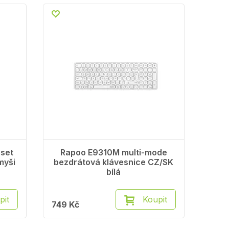
set
Rapoo E9310M multi-mode
myši
bezdrátová klávesnice CZ/SK
bílá
pit
Koupit
749 Kč