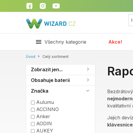
Všechny kategorie
Akce!
Úvod
Celý sortiment
Rap
Zobrazit jen...
Obsahuje baterii
Značka
Bezdrátový
nejmoderně
Aulumu
kvalitativn
ACCINNO
Anker
Jejich deví
AODIN
klávesnice
AUKEY