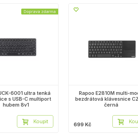
Doprava zdarma
CK-6001 ultra tenká
Rapoo E2810M multi-mo
ice s USB-C multiport
bezdrátová klávesnice C
hubem 8v1
černá
Koupit
Kou
699 Kč