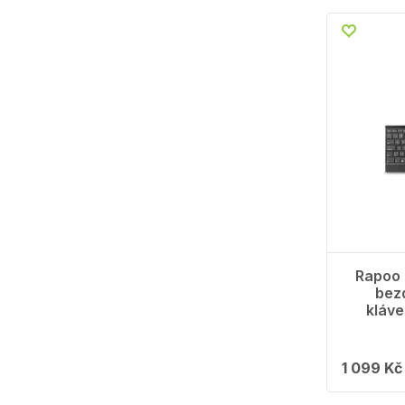
Rapoo
bezd
kláv
1 099 Kč