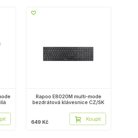
mode
Rapoo E8020M multi-mode
ílá
bezdrátová klávesnice CZ/SK
pit
Koupit
649 Kč