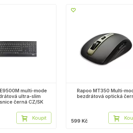
 E9500M multi-mode
Rapoo MT350 Multi-mo
rátová ultra-slim
bezdrátová optická čer
esnice černá CZ/SK
Koupit
Kou
599 Kč