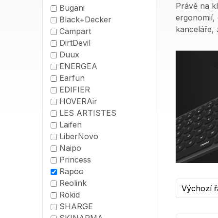
Právě na kl
Bugani
ergonomií,
Black+Decker
kanceláře, 
Campart
DirtDevil
Duux
ENERGEA
Earfun
EDIFIER
HOVERAir
LES ARTISTES
Laifen
LiberNovo
Naipo
Princess
Rapoo
Reolink
Rokid
SHARGE