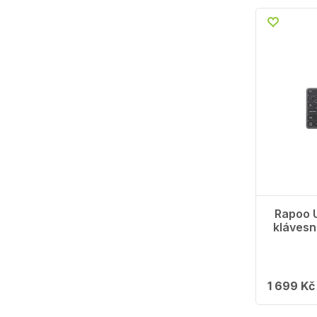
Rapoo U
klávesn
1 699 Kč