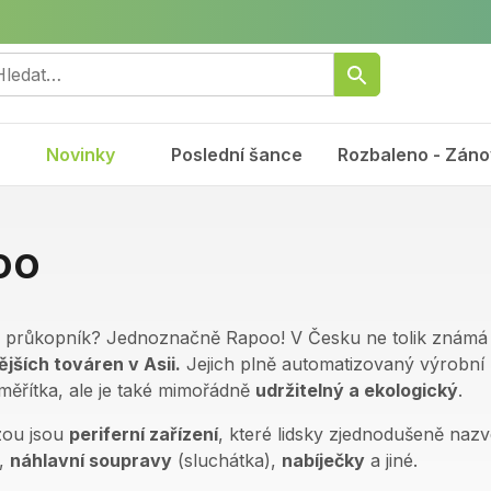
Novinky
Poslední šance
Rozbaleno - Záno
oo
 průkopník? Jednoznačně Rapoo! V Česku ne tolik známá
jších továren v Asii.
Jejich plně automatizovaný výrobní
í měřítka, ale je také mimořádně
udržitelný a ekologický
.
zou jsou
periferní zařízení
, které lidsky zjednodušeně naz
,
náhlavní soupravy
(sluchátka),
nabíječky
a jiné.