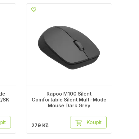
de
Rapoo M100 Silent
Z/SK
Comfortable Silent Multi-Mode
Mouse Dark Grey
pit
Koupit
279 Kč