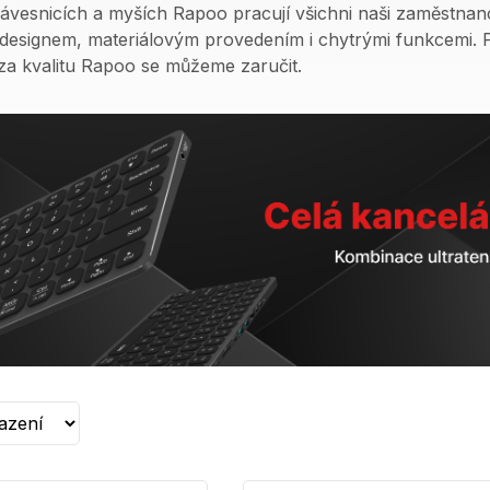
ávesnicích a myších Rapoo pracují všichni naši zaměstnanc
 designem, materiálovým provedením i chytrými funkcemi. P
za kvalitu Rapoo se můžeme zaručit.