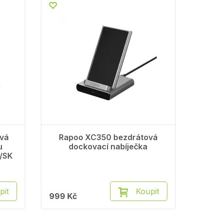
vá
Rapoo XC350 bezdrátová
u
dockovací nabíječka
Z/SK
pit
Koupit
999 Kč