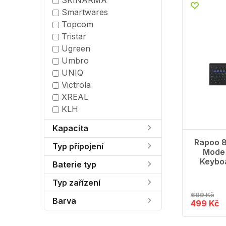
SKINARMA
Smartwares
Topcom
Tristar
Ugreen
Umbro
UNIQ
Victrola
XREAL
KLH
Kapacita
Rapoo 8
Typ připojení
Mode 
Keyboa
Baterie typ
Typ zařízení
699 Kč
Barva
499 Kč