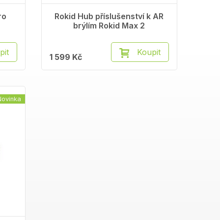
ro
Rokid Hub příslušenství k AR
brýlím Rokid Max 2
pit
Koupit
1 599 Kč
Novinka