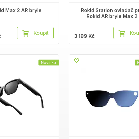
id Max 2 AR brýle
Rokid Station ovladač p
Rokid AR brýle Max 2
Koupit
Kou
č
3 199 Kč
Novinka