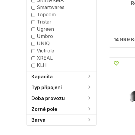
SKINARMA
R
Smartwares
Topcom
Tristar
Ugreen
Umbro
14 999 K
UNIQ
Victrola
XREAL
KLH
Kapacita
Typ připojení
Doba provozu
Zorné pole
Barva