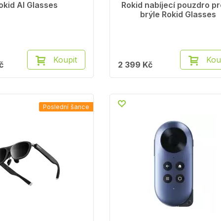
okid AI Glasses
Rokid nabíjecí pouzdro pr
brýle Rokid Glasses
Koupit
Kou
č
2 399 Kč
Poslední šance