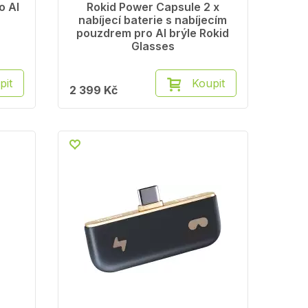
o AI
Rokid Power Capsule 2 x
nabíjecí baterie s nabíjecím
pouzdrem pro AI brýle Rokid
Glasses
pit
Koupit
2 399 Kč