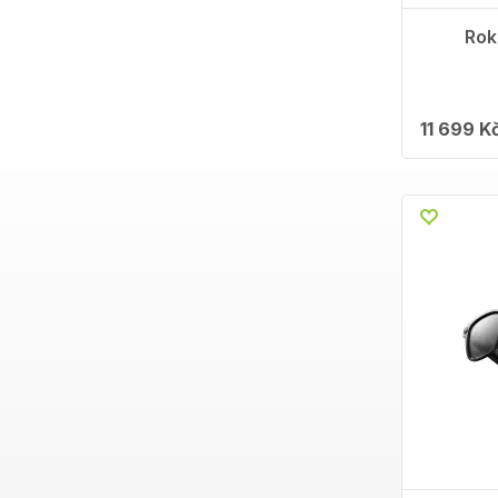
Rok
11 699 K