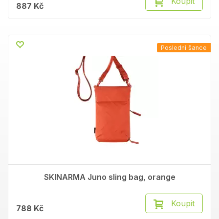
Koupit
887 Kč
Poslední šance
SKINARMA Juno sling bag, orange
Koupit
788 Kč