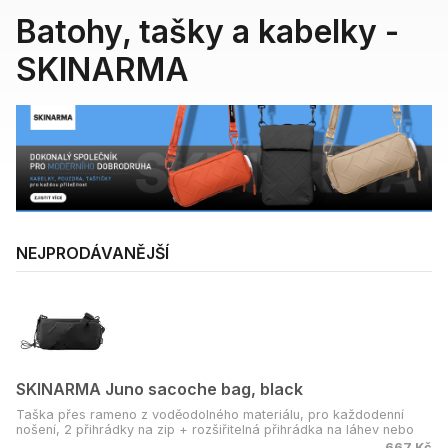
Batohy, tašky a kabelky -
SKINARMA
NEJPRODÁVANĚJŠÍ
SKINARMA Juno sacoche bag, black
Taška přes rameno z voděodolného materiálu, pro každodenní
nošení, 2 přihrádky na zip + rozšiřitelná přihrádka na láhev nebo
deštník.
667 Kč