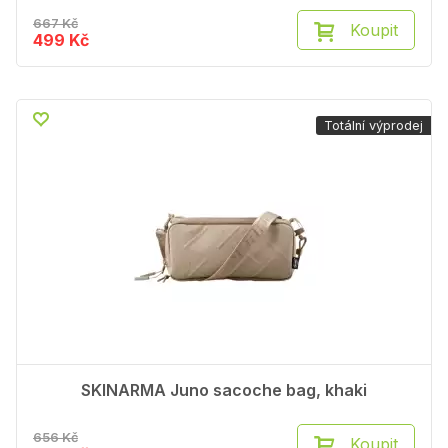
667 Kč
Koupit
499 Kč
Totální výprodej
SKINARMA Juno sacoche bag, khaki
656 Kč
Koupit