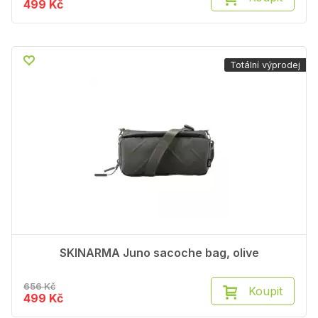
499 Kč
Totální výprodej
SKINARMA Juno sacoche bag, olive
656 Kč
Koupit
499 Kč