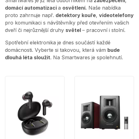
Smartwares je již léta odborníkem na
zabezpečení
,
domácí automatizaci
a
osvětlení.
Naše nabídka
proto zahrnuje např.
detektory kouře
,
videotelefony
pro komunikaci s návštěvníky před otevřením vašich
dveří či nejrůznější druhy
světel
– pracovní i stolní.
Spotřební elektronika je dnes součástí každé
domácnosti. Vyberte si takovou, která vám
bude
dlouhá léta sloužit
. Na Smartwares je spolehnutí.