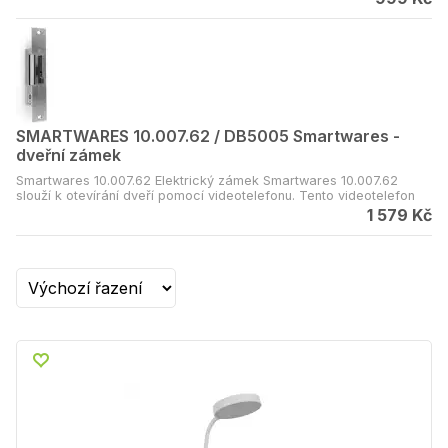
SMARTWARES 10.007.62 / DB5005 Smartwares -
dveřní zámek
Smartwares 10.007.62 Elektrický zámek Smartwares 10.007.62
slouží k otevírání dveří pomocí videotelefonu. Tento videotelefon
musí být značky Smartwares. Zámek je univerzální, protože je
1 579 Kč
možné ho nainstalovat tak, aby se dveře otevíraly doprava nebo
doleva.