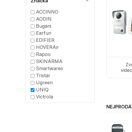
Značka
ACCINNO
AODIN
Bugani
Earfun
EDIFIER
HOVERAir
Rapoo
SKINARMA
Zv
Smartwares
vide
Tristar
Ugreen
UNIQ
Victrola
NEJPRODÁ