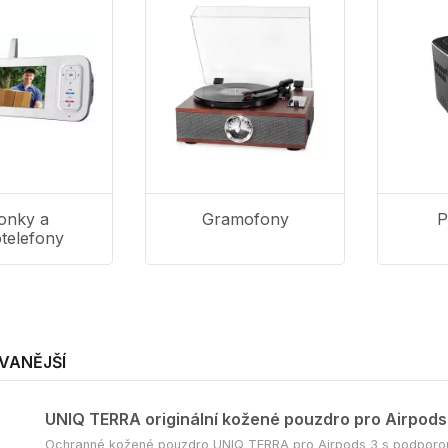
onky a
Gramofony
P
otelefony
VANĚJŠÍ
UNIQ TERRA originální kožené pouzdro pro Airpods
Ochranné kožené pouzdro UNIQ TERRA pro Airpods 3 s podporou