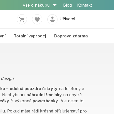
Vše o nákupu
Blog
Kontakt
Uživatel
vní
Totální výprodej
Doprava zdarma
 design
.
iku
–
odolná pouzdra či kryty
na telefony a
í. Nechybí ani
náhradní řemínky
na chytré
ječky
či výkonné
powerbanky
. Ale nejen to!
ilu. Pokud máte rádi krásné příslušenství pro