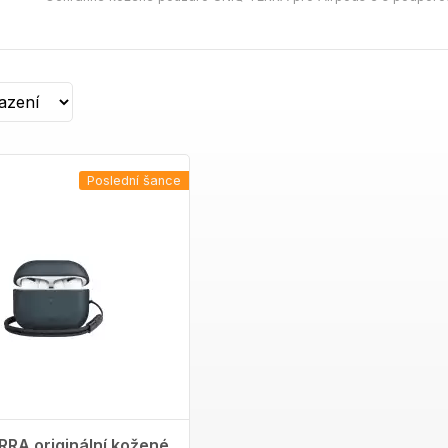
Poslední šance
RRA originální kožené