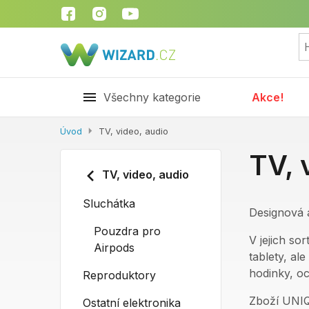
Všechny kategorie
Akce!
Úvod
TV, video, audio
TV, 
TV, video, audio
Sluchátka
Designová a
Pouzdra pro
V jejich so
Airpods
tablety, al
hodinky, o
Reproduktory
Zboží UNIQ 
Ostatní elektronika