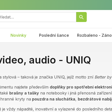
Novinky
Poslední šance
Rozbaleno - Záno
video, audio - UNIQ
 stylová – taková je značka UNIQ, jejíž motto zní
Better by
rtimentu najdete především
doplňky pro spotřební elektron
e také
brašny a tašky
na notebooky i jiná přenosná zařízen
chranné kryty na
pouzdra na sluchátka
,
bezdrátové nabí
je vždy nápadité, inovativní a vylazené do posledního deta