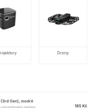
rojektory
Drony
 (3rd Gen), modré
185 Kč
 bezdrátového nabíjení.