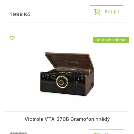
Koupit
1 999 Kč
Doprava zdarma
Victrola VTA-270B Gramofon hnědý
4 999 Kč