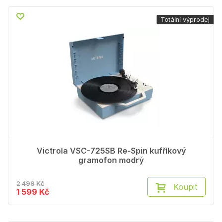
Totální výprodej
Victrola VSC-725SB Re-Spin kufříkový
gramofon modrý
2 499 Kč
Koupit
1 599 Kč