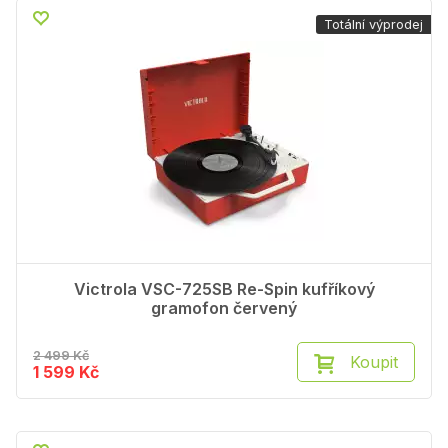
Totální výprodej
Victrola VSC-725SB Re-Spin kufříkový
gramofon červený
2 499 Kč
Koupit
1 599 Kč