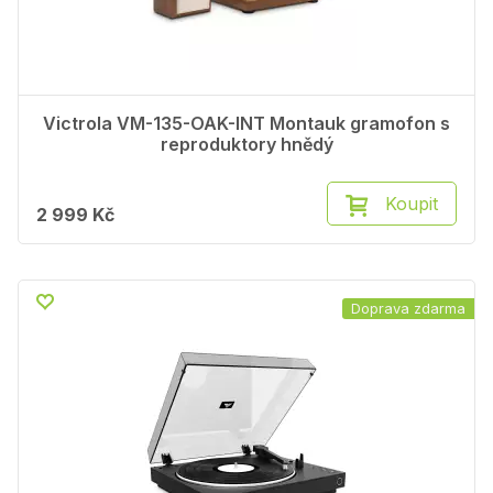
Victrola VM-135-OAK-INT Montauk gramofon s
reproduktory hnědý
Koupit
2 999 Kč
Doprava zdarma