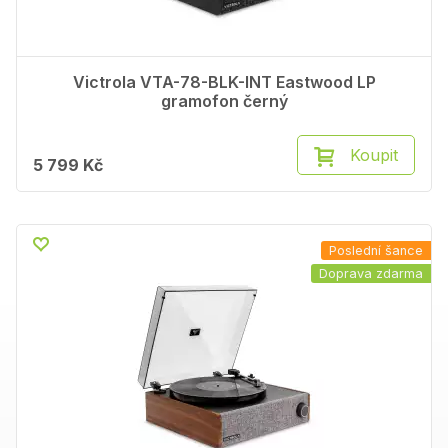
Victrola VTA-78-BLK-INT Eastwood LP
gramofon černý
Koupit
5 799 Kč
Poslední šance
Doprava zdarma