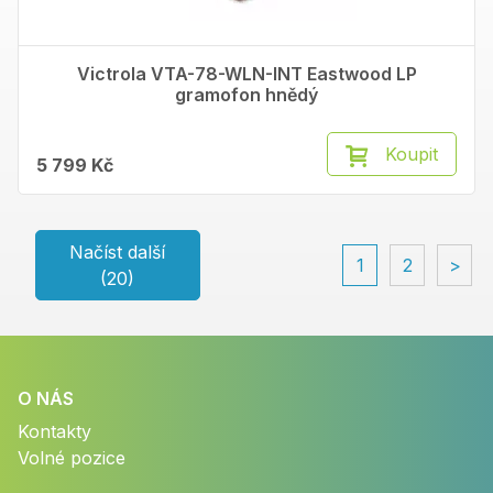
Victrola VTA-78-WLN-INT Eastwood LP
gramofon hnědý
Koupit
5 799 Kč
Načíst další
1
2
>
(20)
O NÁS
Kontakty
Volné pozice