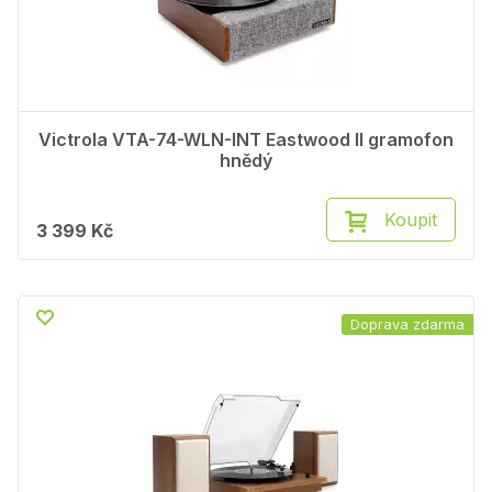
Victrola VTA-74-WLN-INT Eastwood II gramofon
hnědý
Koupit
3 399 Kč
Doprava zdarma