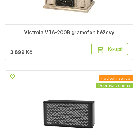
Victrola VTA-200B gramofon béžový
Koupit
3 899 Kč
Poslední šance
Doprava zdarma