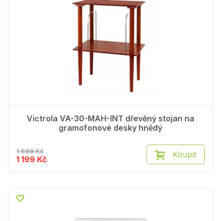
Victrola VA-30-MAH-INT dřevěný stojan na
gramofonové desky hnědý
1 699 Kč
Koupit
1 199 Kč