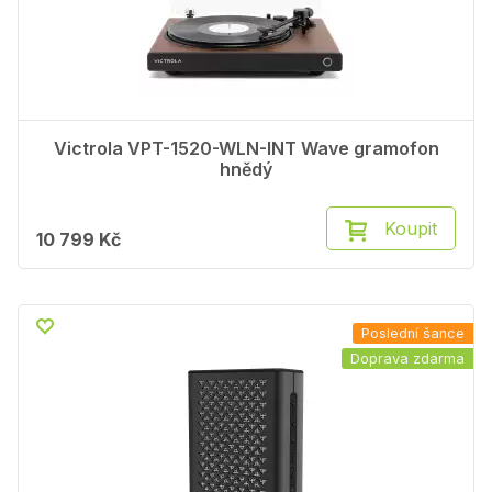
Victrola VPT-1520-WLN-INT Wave gramofon
hnědý
Koupit
10 799 Kč
Poslední šance
Doprava zdarma