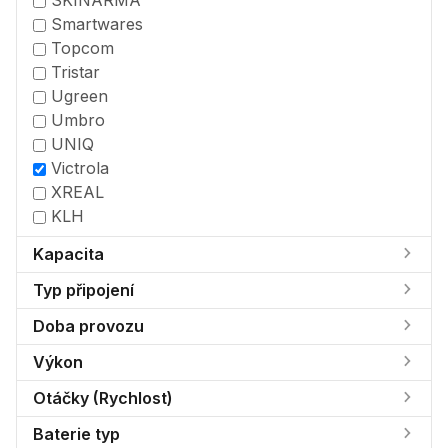
SKINARMA
Smartwares
Topcom
Tristar
Ugreen
Umbro
UNIQ
Victrola
XREAL
KLH
Kapacita
Typ připojení
Doba provozu
Výkon
Otáčky (Rychlost)
Baterie typ