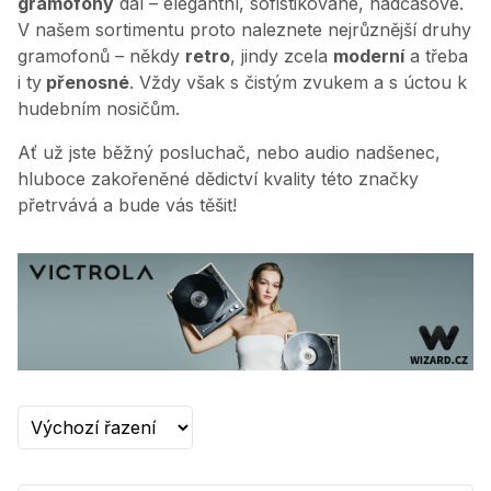
gramofony
dál – elegantní, sofistikované, nadčasové.
V našem sortimentu proto naleznete nejrůznější druhy
gramofonů – někdy
retro
, jindy zcela
moderní
a třeba
i ty
přenosné
. Vždy však s čistým zvukem a s úctou k
hudebním nosičům.
Ať už jste běžný posluchač, nebo audio nadšenec,
hluboce zakořeněné dědictví kvality této značky
přetrvává a bude vás těšit!