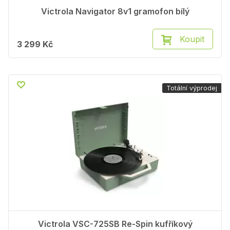
Victrola Navigator 8v1 gramofon bílý
Koupit
3 299 Kč
Totální výprodej
Victrola VSC-725SB Re-Spin kufříkový