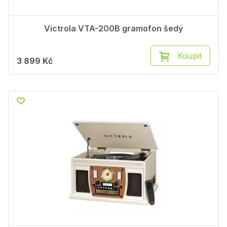
Victrola VTA-200B gramofon šedý
Koupit
3 899 Kč