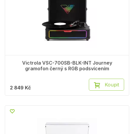
Victrola VSC-700SB-BLK-INT Journey
gramofon černý s RGB podsvícením
Koupit
2 849 Kč