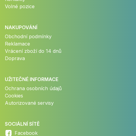
Volné pozice
NAKUPOVÁNÍ
Obchodní podmínky
Reklamace
Vrácení zboží do 14 dnů
Doprava
UŽITEČNÉ INFORMACE
Ochrana osobních údajů
Cookies
Autorizované servisy
SOCIÁLNÍ SÍTĚ
Facebook